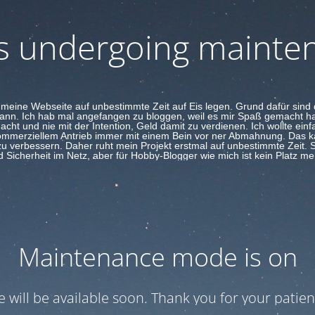
 is undergoing mainte
meine Webseite auf unbestimmte Zeit auf Eis legen. Grund dafür sin
kann. Ich hab mal angefangen zu bloggen, weil es mir Spaß gemacht h
t und nie mit der Intention, Geld damit zu verdienen. Ich wollte ein
kommerziellem Antrieb immer mit einem Bein vor ner Abmahnung. Das ka
 verbessern. Daher ruht mein Projekt erstmal auf unbestimmte Zeit. Sc
 Sicherheit im Netz, aber für Hobby-Blogger wie mich ist kein Platz me
Maintenance mode is on
te will be available soon. Thank you for your patien